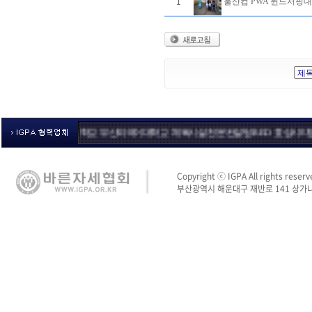
1
울산컵 PWA 윈드서핑대
 짐
영산대학교
부산외국어대학교
체육시설 전문 컨설팅 RED
효성시티병원
가온 
Copyright ⓒ IGPA All rights reserv
부산광역시 해운대구 재반로 141 상가나동 3