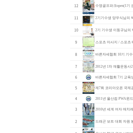
12
수영골프파크open(1기 
11
2기기수생 양우식님의 
10
2기 기수생 이동규님의
9
스포츠 마사지 / 스포츠 
8
바른자세협회 10기 기수
7
2012년 1차 재활운동사
6
바른자세협회 7기 교육
5
제7회 코리아오픈 국제
4
2011년 울산컵 PWA윈
3
2010년 세계 여자 매
2
드래곤 보트 대회 자원 