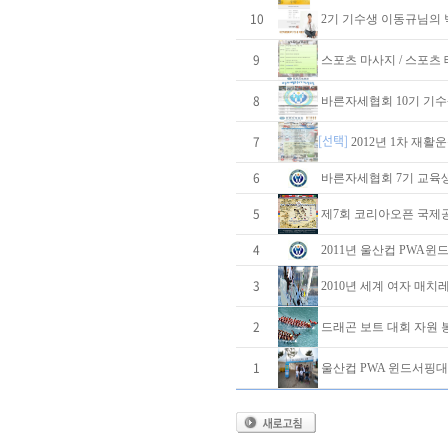
10
2기 기수생 이동규님의
9
스포츠 마사지 / 스포츠 
8
바른자세협회 10기 기수
[선택]
7
2012년 1차 재
6
바른자세협회 7기 교육
5
제7회 코리아오픈 국제
4
2011년 울산컵 PWA윈
3
2010년 세계 여자 매
2
드래곤 보트 대회 자원 
1
울산컵 PWA 윈드서핑대