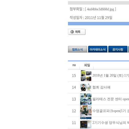
첨부화일 : [
]
4ed4bbe3d668d.jpg
작성일자 : 2011년 11월 29일
15
2018년 1월 20일 (토)
14
협회 감사패
13
필라테스 전문 센터 ope
12
수영골프파크open(1기 
11
2기기수생 양우식님의 