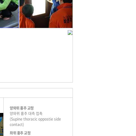
양와위 흉추 교정
양와위 흉추 대측 접촉
(Supine thoracic oppostie side
contact)
좌위 훙추 교정