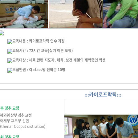
교육내용 : 카이로프락틱 연수 과정
교육시간 : 72시간 교육(실기 이론 포함)
교육대상 : 체육 관련 지도자, 체육, 보건 계열의 재학중인 학생
모집인원 : 각 class당 선착순 10명
:::카이로프락틱:::
추 경추 교정
복와위 상부 경추 교정
어제부 후두부 신연
(thenar Occput distration)
위 경추 교정