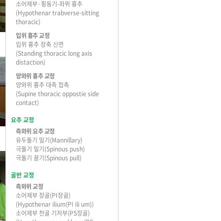
소어제부·횡동기-좌위 흉추
(Hypothenar trabverse-sitting
thoracic)
입위 흉추 교정
입위 흉추 장축 신연
(Standing thoracic long axis
distaction)
양와위 흉추 교정
양와위 흉추 대측 접촉
(Supine thoracic oppostie side
contact)
요추 교정
측와위 요추 교정
유두돌기 밀기(Mannillary)
극돌기 밀기(Spinous push)
극돌기 끌기(Spinous pull)
골반 교정
측와위 교정
소어제부 장골(PI장골)
(Hypothenar ilium(PI ili um))
소어제부 천골 기저부(PS장골)